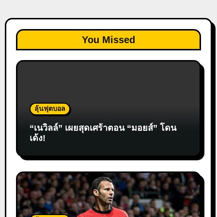
You Missed
ลุ้นฟุตบอล
“เนวิลล์” เผยสุดเศร้าตอน “มอยส์” โดน
เด้ง!