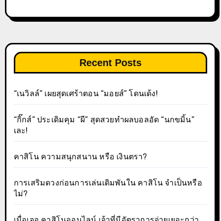
Recent Posts
“เนวิลล์” เผยสุดเศร้าตอน “มอยส์” โดนเด้ง!
“กิ๊กส์” ประเดิมคุม “ผี” สุดสวยทำผลบอลอัด “นกขมิ้น”
เละ!
คาสิโน ความสนุกสนาน หรือ เงินตรา?
การเสริมดวงก่อนการเล่นเดิมพันใน คาสิโน จำเป็นหรือ
ไม่?
เมื่อเจอ คาสิโนออนไลน์ เจ้าที่มีอัตราการจ่ายเยอะกว่า