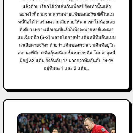
แล้วด้วย เรียกได้ว่าเล่นกันเพื่อสปิริตเท่านั้นแล้ว
อย่างไรก็ตามจากความพ่ายแพ้ของนอริช ซิตี้ในแม
ทนี้ถือได้ว่าสร้างความเสียหายให้พวกเขาไม่น้อยเลย
ทีเดียว เพราะเมื่อเกมที่แล้วก็เพิ่งจะพ่ายหงส์แดงมา
แบเฉียดฉิว (3-2) พลาดโอกาสทำแต้มหนีทีมอื่นแบบ
น่าเสียดายจริงๆ ด้วยว่าแต้มของพวกเขาเดิมทีอยู่ใน
สถานะที่ดีกว่าทีมลุ้นหนีตกชั้นหลายๆทีม โดยล่าสุดนี้
มีอยู่ 32 แต้ม รั้งอันดับ 17 มากกว่าทีมอันดับ 18-19
อยู่ทีมละ 1 และ 2 แต้ม…