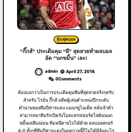
ลุ้นฟุตบอล
“กิ๊กส์” ประเดิมคุม “ผี” สุดสวยทำผลบอล
อัด “นกขมิ้น” เละ!
admin
April 27, 2014
0Comments
ต้องบอกว่าเป็นการประเดิมคุมทีมที่สุดสวยจริงๆครับ
สำหรับ ไรอัน กิ๊กส์ อดีตผู้เล่นตำแหน่งปีกระดับ
ตำนานของทีมปีศาจแดง แมนฯยูไนเต็ด หลังเจ้าตัว
สามารถพาทีมรักเปิดรังโอลแทรฟฟอร์ดไล่ต้อนนก
ขมิ้นเหลืองอ่อน ทีมหนีตายไปได้ด้วย ผลบอลสกอร์
4-0 ทั้งๆที่ทีมปีศาจแดงในฤดูกาลนี้ก็ไม่ได้มีลุ้นอะไร