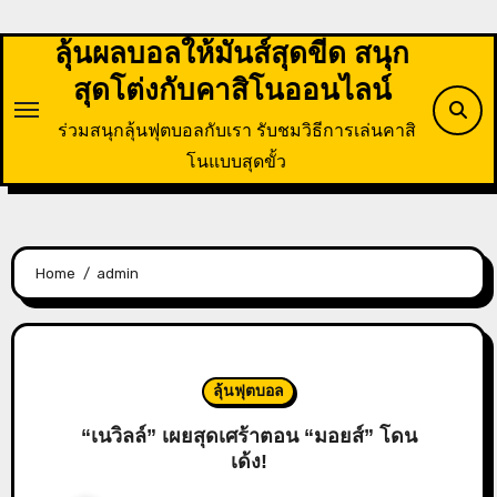
Skip
to
ลุ้นผลบอลให้มันส์สุดขีด สนุก
content
สุดโต่งกับคาสิโนออนไลน์
ร่วมสนุกลุ้นฟุตบอลกับเรา รับชมวิธีการเล่นคาสิ
โนแบบสุดขั้ว
Home
admin
ลุ้นฟุตบอล
“เนวิลล์” เผยสุดเศร้าตอน “มอยส์” โดน
เด้ง!