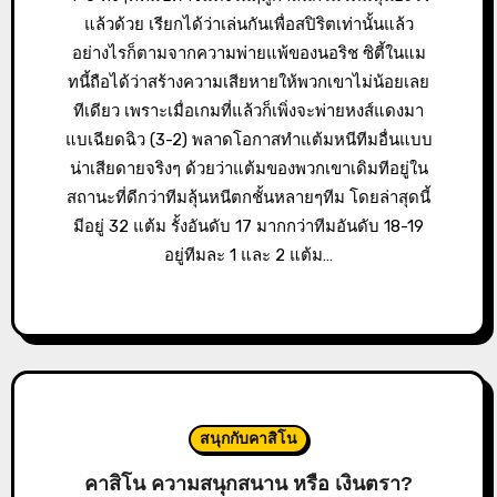
แล้วด้วย เรียกได้ว่าเล่นกันเพื่อสปิริตเท่านั้นแล้ว
อย่างไรก็ตามจากความพ่ายแพ้ของนอริช ซิตี้ในแม
ทนี้ถือได้ว่าสร้างความเสียหายให้พวกเขาไม่น้อยเลย
ทีเดียว เพราะเมื่อเกมที่แล้วก็เพิ่งจะพ่ายหงส์แดงมา
แบเฉียดฉิว (3-2) พลาดโอกาสทำแต้มหนีทีมอื่นแบบ
น่าเสียดายจริงๆ ด้วยว่าแต้มของพวกเขาเดิมทีอยู่ใน
สถานะที่ดีกว่าทีมลุ้นหนีตกชั้นหลายๆทีม โดยล่าสุดนี้
มีอยู่ 32 แต้ม รั้งอันดับ 17 มากกว่าทีมอันดับ 18-19
อยู่ทีมละ 1 และ 2 แต้ม…
สนุกกับคาสิโน
คาสิโน ความสนุกสนาน หรือ เงินตรา?