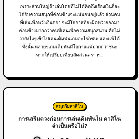
เพราะส่วนใหญ่ถ้าเล่นโดยที่ไม่ได้คิดถึงเรื่องเงินก็จะ
ได้รับความสนุกที่ค่อนข้างจะแน่นอนอยู่แล้ว ส่วนคน
ที่เล่นเพื่อหวังเงินตรา จะมีโอกาสที่จะผิดหวังออกมา
ค่อนข้างมากกว่าคนที่เล่นเพื่อความสนุกสนาน คือไม่
ว่ายังไงๆเข้าไปเล่นเดิมพันเกมอะไรก็ชนะและแพ้ได้
ทั้งนั้น หลายๆเกมเดิมพันมีโอกาสแพ้มากกว่าชนะ
หากให้เปรียบเทียบสัดส่วนคร่าวๆ…
สนุกกับคาสิโน
การเสริมดวงก่อนการเล่นเดิมพันใน คาสิโน
จำเป็นหรือไม่?