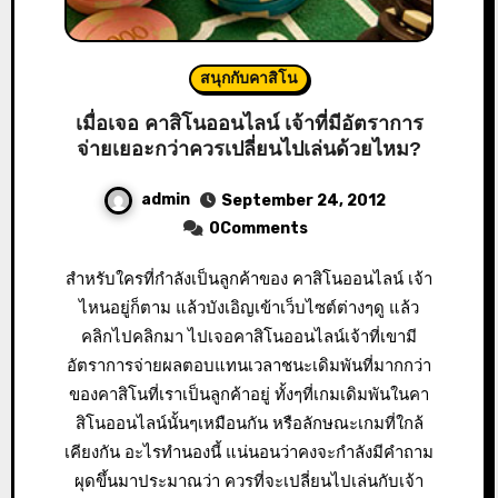
สนุกกับคาสิโน
เมื่อเจอ คาสิโนออนไลน์ เจ้าที่มีอัตราการ
จ่ายเยอะกว่าควรเปลี่ยนไปเล่นด้วยไหม?
admin
September 24, 2012
0Comments
สำหรับใครที่กำลังเป็นลูกค้าของ คาสิโนออนไลน์ เจ้า
ไหนอยู่ก็ตาม แล้วบังเอิญเข้าเว็บไซต์ต่างๆดู แล้ว
คลิกไปคลิกมา ไปเจอคาสิโนออนไลน์เจ้าที่เขามี
อัตราการจ่ายผลตอบแทนเวลาชนะเดิมพันที่มากกว่า
ของคาสิโนที่เราเป็นลูกค้าอยู่ ทั้งๆที่เกมเดิมพันในคา
สิโนออนไลน์นั้นๆเหมือนกัน หรือลักษณะเกมที่ใกล้
เคียงกัน อะไรทำนองนี้ แน่นอนว่าคงจะกำลังมีคำถาม
ผุดขึ้นมาประมาณว่า ควรที่จะเปลี่ยนไปเล่นกับเจ้า