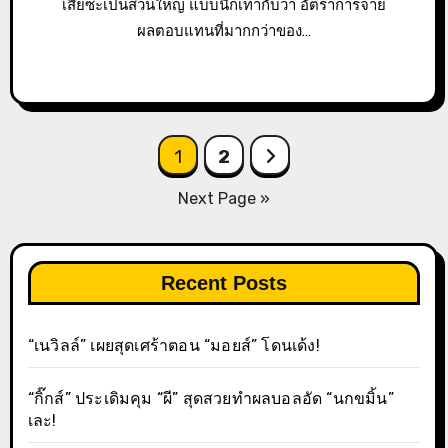
เสียซะเป็นส่วนใหญ่ แบบนี้ก็เท่ากับว่า อัตราการจ่าย
ผลตอบแทนที่มากกว่าของ…
Posts
1
2
pagination
Next Page »
Recent Posts
“เนวิลล์” เผยสุดเศร้าตอน “มอยส์” โดนเด้ง!
“กิ๊กส์” ประเดิมคุม “ผี” สุดสวยทำผลบอลอัด “นกขมิ้น”
เละ!