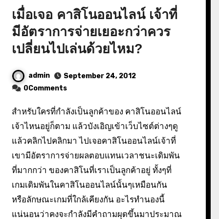
เมื่อเจอ คาสิโนออนไลน์ เจ้าที่
มีอัตราการจ่ายเยอะกว่าควร
เปลี่ยนไปเล่นด้วยไหม?
admin
September 24, 2012
0Comments
สำหรับใครที่กำลังเป็นลูกค้าของ คาสิโนออนไลน์
เจ้าไหนอยู่ก็ตาม แล้วบังเอิญเข้าเว็บไซต์ต่างๆดู
แล้วคลิกไปคลิกมา ไปเจอคาสิโนออนไลน์เจ้าที่
เขามีอัตราการจ่ายผลตอบแทนเวลาชนะเดิมพัน
ที่มากกว่า ของคาสิโนที่เราเป็นลูกค้าอยู่ ทั้งๆที่
เกมเดิมพันในคาสิโนออนไลน์นั้นๆเหมือนกัน
หรือลักษณะเกมที่ใกล้เคียงกัน อะไรทำนองนี้
แน่นอนว่าคงจะกำลังมีคำถามผุดขึ้นมาประมาณ