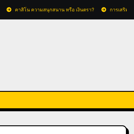
โน ความสนุกสนาน หรือ เงินตรา?
การเสริมดวงก่อนการเล่น