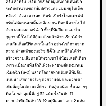
ครับ สำหรับ ไรอัน กิ๊กส์ อดีตผู้เล่นตำแหน่งปีก
ระดับตำนานของทีมปีศาจแดง แมนฯยูไนเต็ด
หลังเจ้าตัวสามารถพาทีมรักเปิดรังโอลแทรฟฟ
อร์ดไล่ต้อนนกขมิ้นเหลืองอ่อน ทีมหนีตายไปได้
ด้วย ผลบอลสกอร์ 4-0 ทั้งๆที่ทีมปีศาจแดงใน
ฤดูกาลนี้ก็ไม่ได้มีลุ้นอะไรแล้วด้วย เรียกได้ว่า
เล่นกันเพื่อสปิริตเท่านั้นแล้ว อย่างไรก็ตามจาก
ความพ่ายแพ้ของนอริช ซิตี้ในแมทนี้ถือได้ว่า
สร้างความเสียหายให้พวกเขาไม่น้อยเลยทีเดียว
เพราะเมื่อเกมที่แล้วก็เพิ่งจะพ่ายหงส์แดงมาแบ
เฉียดฉิว (3-2) พลาดโอกาสทำแต้มหนีทีมอื่น
แบบน่าเสียดายจริงๆ ด้วยว่าแต้มของพวกเขา
เดิมทีอยู่ในสถานะที่ดีกว่าทีมลุ้นหนีตกชั้นหลายๆ
ทีม โดยล่าสุดนี้มีอยู่ 32 แต้ม รั้งอันดับ 17
มากกว่าทีมอันดับ 18-19 อยู่ทีมละ 1 และ 2 แต้ม…