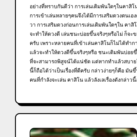
อย่างที่ทราบกันดีว่า การเล่นเดิมพันใดๆในคาสิโน ย่อมมีเรื่องของดวง ของโชคเข้ามาเกี่ยวข้อง ก่อน
การเข้าเล่นหลายๆคนจึงได้มีการเสริมดวงตนเองด้
วา การเสริมดวงก่อนการเล่นเดิมพันใดๆใน คาสิโน 
จะทำให้ดวงดี เล่นชนะบ่อยขึ้นจริงๆหรือไม่ ก็จะ
ครับ เพราะหลายคนที่เข้าเล่นคาสิโนก็ไม่ได้ทำก
แล้วจะทำให้ดวงดีขึ้นจริงๆหรือ ชนะเดิมพันบ่อยขึ
ที่จะสามารถพิสูจน์ได้แน่ชัด แต่หากทำแล้วสบายใ
นี้ก็ถือได้ว่าเป็นเรื่องที่ดีครับ กล่าวง่ายๆก็คือ ม
คนที่กำลังจะเล่น คาสิโน แล้วลังเลเรื่องดังกล่าวน