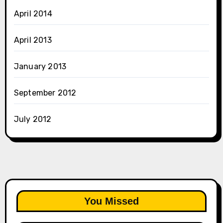
April 2014
April 2013
January 2013
September 2012
July 2012
You Missed