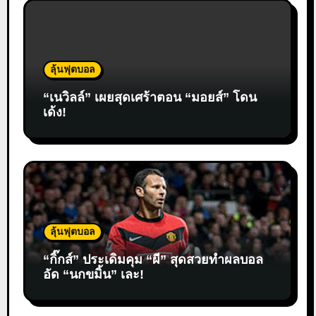
ลุ้นฟุตบอล
“เนวิลล์” เผยสุดเศร้าตอน “มอยส์” โดน
เด้ง!
ลุ้นฟุตบอล
“กิ๊กส์” ประเดิมคุม “ผี” สุดสวยทำผลบอล
อัด “นกขมิ้น” เละ!