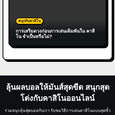
สนุกกับคาสิโน
การเสริมดวงก่อนการเล่นเดิมพันใน คาสิ
โน จำเป็นหรือไม่?
ลุ้นผลบอลให้มันส์สุดขีด สนุกสุด
โต่งกับคาสิโนออนไลน์
ร่วมสนุกลุ้นฟุตบอลกับเรา รับชมวิธีการเล่นคาสิโนแบบสุดขั้ว