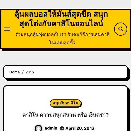
Skip
to
ลุ้นผลบอลให้มันส์สุดขีด สนุก
content
สุดโต่งกับคาสิโนออนไลน์
ร่วมสนุกลุ้นฟุตบอลกับเรา รับชมวิธีการเล่นคาสิ
โนแบบสุดขั้ว
Home
2013
สนุกกับคาสิโน
คาสิโน ความสนุกสนาน หรือ เงินตรา?
admin
April 20, 2013