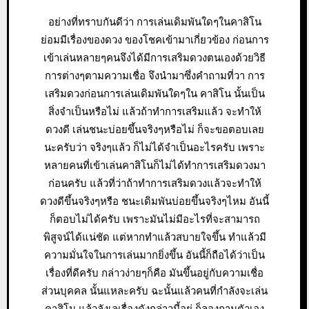
อย่างที่ทราบกันดีว่า การเล่นเดิมพันใดๆในคาสิโน
ย่อมมีเรื่องของดวง ของโชคเข้ามาเกี่ยวข้อง ก่อนการ
เข้าเล่นหลายๆคนจึงได้มีการเสริมดวงตนเองด้วยวิธี
การต่างๆตามความเชื่อ จึงนำมาซึ่งคำถามที่วา การ
เสริมดวงก่อนการเล่นเดิมพันใดๆใน คาสิโน นั้นเป็น
สิ่งจำเป็นหรือไม่ แล้วถ้าทำการเสริมแล้ว จะทำให้
ดวงดี เล่นชนะบ่อยขึ้นจริงๆหรือไม่ ก็จะขอตอบเลย
นะครับว่า จริงๆแล้ว ก็ไม่ได้จำเป็นอะไรครับ เพราะ
หลายคนที่เข้าเล่นคาสิโนก็ไม่ได้ทำการเสริมดวงมา
ก่อนครับ แล้วที่ว่าถ้าทำการเสริมดวงแล้วจะทำให้
ดวงดีขึ้นจริงๆหรือ ชนะเดิมพันบ่อยขึ้นจริงๆไหม อันนี้
ก็ตอบไม่ได้ครับ เพราะมันไม่มีอะไรที่จะสามารถ
พิสูจน์ได้แน่ชัด แต่หากทำแล้วสบายใจขึ้น ทำแล้วมี
ความมั่นใจในการเล่นมากยิ่งขึ้น อันนี้ก็ถือได้ว่าเป็น
เรื่องที่ดีครับ กล่าวง่ายๆก็คือ มันขึ้นอยู่กับความเชื่อ
ส่วนบุคคล นั้นแหละครับ ฉะนั้นแล้วคนที่กำลังจะเล่น
คาสิโน แล้วลังเลเรื่องดังกล่าวนี้อยู่ ก็ลองถามตัวเอง