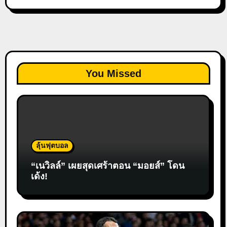
You Missed
ลุ้นฟุตบอล
“เนวิลล์” เผยสุดเศร้าตอน “มอยส์” โดน
เด้ง!