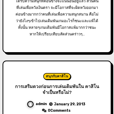
ได้รับความสนุกที่ค่อนข้างจะแน่นอนอยู่แล้ว ส่วนคน
ที่เล่นเพื่อหวังเงินตรา จะมีโอกาสที่จะผิดหวังออกมา
ค่อนข้างมากกว่าคนที่เล่นเพื่อความสนุกสนาน คือไม่
ว่ายังไงๆเข้าไปเล่นเดิมพันเกมอะไรก็ชนะและแพ้ได้
ทั้งนั้น หลายๆเกมเดิมพันมีโอกาสแพ้มากกว่าชนะ
หากให้เปรียบเทียบสัดส่วนคร่าวๆ…
สนุกกับคาสิโน
การเสริมดวงก่อนการเล่นเดิมพันใน คาสิโน
จำเป็นหรือไม่?
admin
January 29, 2013
0Comments