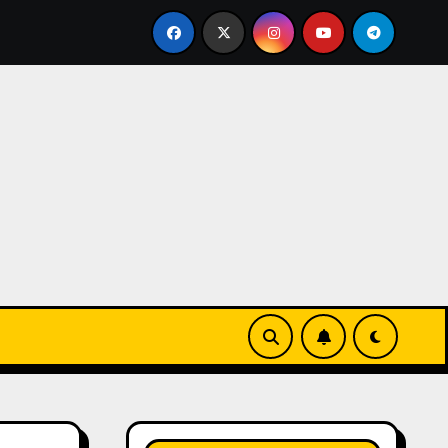
รเล่นเดิมพันใน คาสิโน จำเป็นหรือไม่?
เมื่อเจอ คาสิโนออ