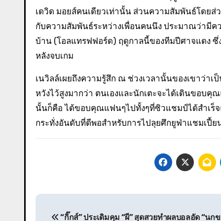
เดวิด มอยส์คนเดียวเท่านั้น ส่วนความสัมพันธ์โดยส่วน
กับความสัมพันธ์ระหว่างเพื่อนคนนึง ประมาณว่ามีค
บ้าน (โอลแทรฟฟอร์ด) ฤดูกาลนี้ของทีมปีศาจแดง 
หลังจบเกม
เนวิลล์เผยถึงความรู้สึก ณ ช่วงเวลานั้นของเขาว่าเ
หวังไว้สูงมากว่า ตนเองและนักเตะจะได้เดินขอบคุณแ
นั้นก็คือ ได้ขอบคุณแฟนๆไปทั้งๆที่ซิวแชมป์ได้สำเร็จ
กระทั่งอันดับที่ดีพอสำหรับการไปลุยศึกยูฟ่าแชมเปี้ยน
Post
“กิ๊กส์” ประเดิมคุม “ผี” สุดสวยทำผลบอลอัด “นกขม