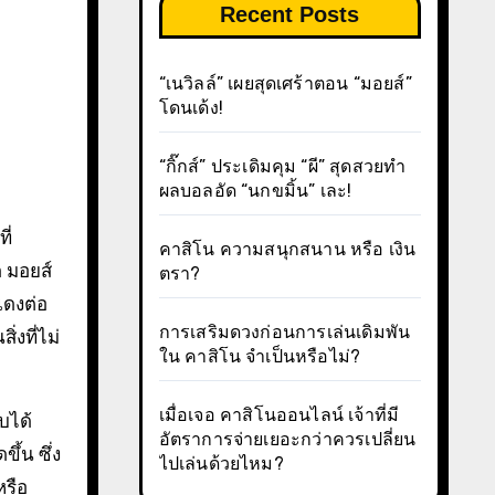
Recent Posts
“เนวิลล์” เผยสุดเศร้าตอน “มอยส์”
โดนเด้ง!
“กิ๊กส์” ประเดิมคุม “ผี” สุดสวยทำ
ผลบอลอัด “นกขมิ้น” เละ!
ี่
คาสิโน ความสนุกสนาน หรือ เงิน
ด มอยส์
ตรา?
แดงต่อ
การเสริมดวงก่อนการเล่นเดิมพัน
่งที่ไม่
ใน คาสิโน จำเป็นหรือไม่?
เมื่อเจอ คาสิโนออนไลน์ เจ้าที่มี
บได้
อัตราการจ่ายเยอะกว่าควรเปลี่ยน
ขึ้น ซึ่ง
ไปเล่นด้วยไหม?
หรือ