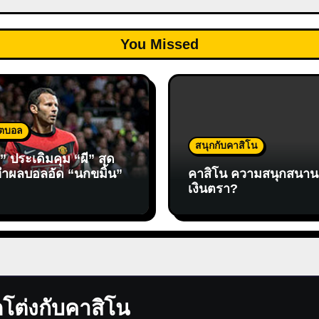
You Missed
ุตบอล
สนุกกับคาสิโน
ส์” ประเดิมคุม “ผี” สุด
ำผลบอลอัด “นกขมิ้น”
คาสิโน ความสนุกสนาน
เงินตรา?
ดโต่งกับคาสิโน